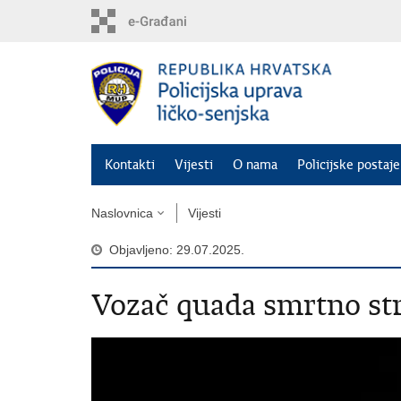
Preskoči
na
glavni
sadržaj
Kontakti
Vijesti
O nama
Policijske postaje
Naslovnica
Vijesti
Objavljeno: 29.07.2025.
Vozač quada smrtno st