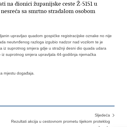
ati na dionici županijske ceste Ž-5151 u
a nesreća sa smrtno stradalom osobom
vljanin upravljao quadom gospićke registracijske oznake no nije
sada neutvrđenog razloga izgubio nadzor nad vozilom te je
 iz suprotnog smjera gdje u stražnji desni dio quada udara
 iz suprotnog smjera upravljala 44-godišnja njemačka
na mjestu događaja.
Sljedeća
Rezultati akcija u cestovnom prometu tijekom proteklog