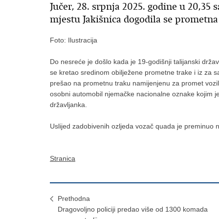
Jučer, 28. srpnja 2025. godine u 20,35 s
mjestu Jakišnica dogodila se prometn
Foto: Ilustracija
Do nesreće je došlo kada je 19-godišnji talijanski drža
se kretao sredinom obilježene prometne trake i iz za 
prešao na prometnu traku namijenjenu za promet vozila
osobni automobil njemačke nacionalne oznake kojim je
državljanka.
Uslijed zadobivenih ozljeda vozač quada je preminuo 
Stranica
Prethodna
Dragovoljno policiji predao više od 1300 komada