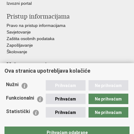
Izvozni portal
Pristup informacijama
Pravo na pristup informacijama
Savjetovanje
Zaštita osobnih podataka
Zapošljavanje
Školovanje
Važne poveznice
Ova stranica upotrebljava kolačiće
Ministarstvo unutarnjih poslova
Sindikati
Nužni
Prihvaćam
Ne prihvaćam
Udruge
Dom zdravlja MUP-a
Funkcionalni
Prihvaćam
Ne prihvaćam
Policijska akademija
Muzej policije
Statistički
Prihvaćam
Ne prihvaćam
Zaklada policijske solidarnosti
Centar za forenzična ispitivanja, istraživanja i vještačenja "Ivan
Vučetić"
Prihvaćam odabrane
Policijske uprave