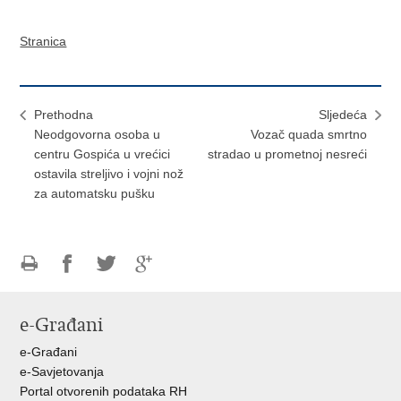
Stranica
Prethodna
Sljedeća
Neodgovorna osoba u
Vozač quada smrtno
centru Gospića u vrećici
stradao u prometnoj nesreći
ostavila streljivo i vojni nož
za automatsku pušku
Ispiši
Podijeli
Podijeli
Podijeli
stranicu
na
na
na
e-Građani
Facebooku
Twitteru
Google
+
e-Građani
e-Savjetovanja
Portal otvorenih podataka RH