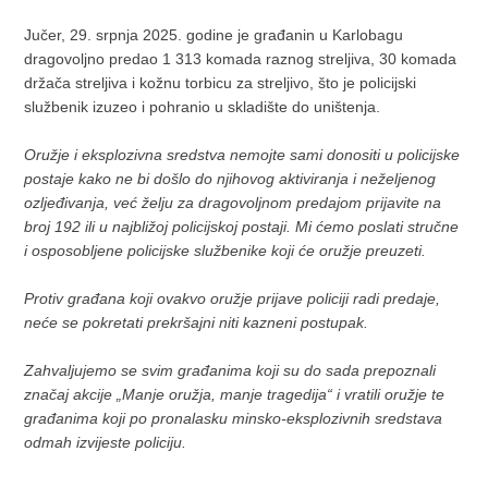
Jučer, 29. srpnja 2025. godine je građanin u Karlobagu
dragovoljno predao 1 313 komada raznog streljiva, 30 komada
držača streljiva i kožnu torbicu za streljivo, što je policijski
službenik izuzeo i pohranio u skladište do uništenja.
Oružje i eksplozivna sredstva nemojte sami donositi u policijske
postaje kako ne bi došlo do njihovog aktiviranja i neželjenog
ozljeđivanja, već želju za dragovoljnom predajom prijavite na
broj 192 ili u najbližoj policijskoj postaji. Mi ćemo poslati stručne
i osposobljene policijske službenike koji će oružje preuzeti.
Protiv građana koji ovakvo oružje prijave policiji radi predaje,
neće se pokretati prekršajni niti kazneni postupak.
Zahvaljujemo se svim građanima koji su do sada prepoznali
značaj akcije „Manje oružja, manje tragedija“ i vratili oružje te
građanima koji po pronalasku minsko-eksplozivnih sredstava
odmah izvijeste policiju.