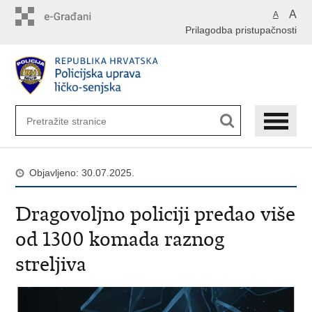
Preskoči
A
A
na
Prilagodba pristupačnosti
glavni
sadržaj
Objavljeno: 30.07.2025.
Dragovoljno policiji predao više
od 1300 komada raznog
streljiva