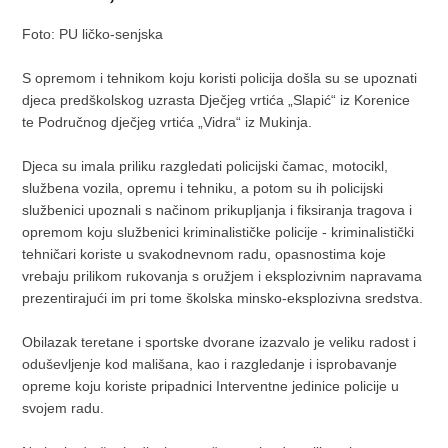
Foto: PU ličko-senjska
S opremom i tehnikom koju koristi policija došla su se upoznati
djeca predškolskog uzrasta Dječjeg vrtića „Slapić“ iz Korenice
te Područnog dječjeg vrtića „Vidra“ iz Mukinja.
Djeca su imala priliku razgledati policijski čamac, motocikl,
službena vozila, opremu i tehniku, a potom su ih policijski
službenici upoznali s načinom prikupljanja i fiksiranja tragova i
opremom koju službenici kriminalističke policije - kriminalistički
tehničari koriste u svakodnevnom radu, opasnostima koje
vrebaju prilikom rukovanja s oružjem i eksplozivnim napravama
prezentirajući im pri tome školska minsko-eksplozivna sredstva.
Obilazak teretane i sportske dvorane izazvalo je veliku radost i
oduševljenje kod mališana, kao i razgledanje i isprobavanje
opreme koju koriste pripadnici Interventne jedinice policije u
svojem radu.