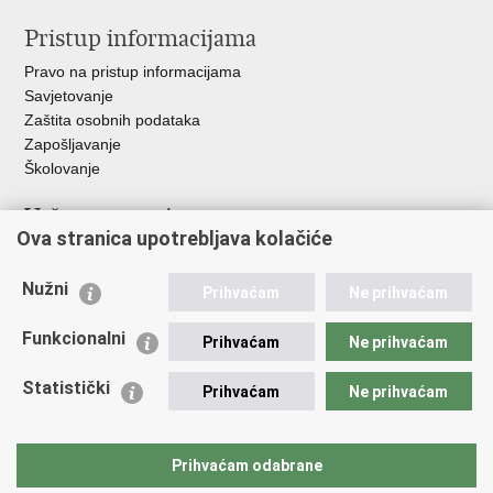
Pristup informacijama
Pravo na pristup informacijama
Savjetovanje
Zaštita osobnih podataka
Zapošljavanje
Školovanje
Važne poveznice
Ova stranica upotrebljava kolačiće
Ministarstvo unutarnjih poslova
Sindikati
Nužni
Prihvaćam
Ne prihvaćam
Udruge
Dom zdravlja MUP-a
Funkcionalni
Prihvaćam
Ne prihvaćam
Policijska akademija
Muzej policije
Statistički
Prihvaćam
Ne prihvaćam
Zaklada policijske solidarnosti
Centar za forenzična ispitivanja, istraživanja i vještačenja "Ivan
Vučetić"
Prihvaćam odabrane
Policijske uprave