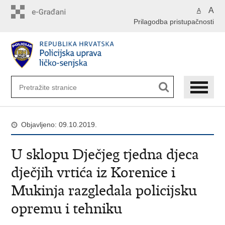
Preskoči
A
A
na
Prilagodba pristupačnosti
glavni
sadržaj
Objavljeno: 09.10.2019.
U sklopu Dječjeg tjedna djeca
dječjih vrtića iz Korenice i
Mukinja razgledala policijsku
opremu i tehniku