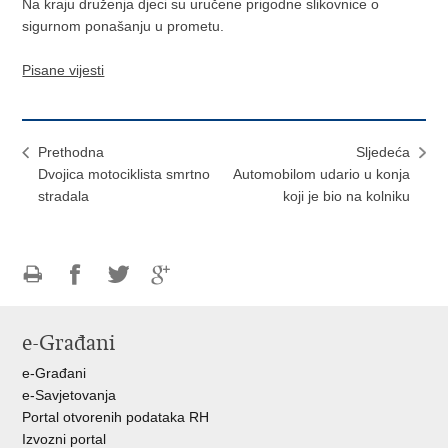
Na kraju druženja djeci su uručene prigodne slikovnice o
sigurnom ponašanju u prometu.
Pisane vijesti
Prethodna
Sljedeća
Dvojica motociklista smrtno
Automobilom udario u konja
stradala
koji je bio na kolniku
Ispiši
Podijeli
Podijeli
Podijeli
stranicu
na
na
na
e-Građani
Facebooku
Twitteru
Google
+
e-Građani
e-Savjetovanja
Portal otvorenih podataka RH
Izvozni portal