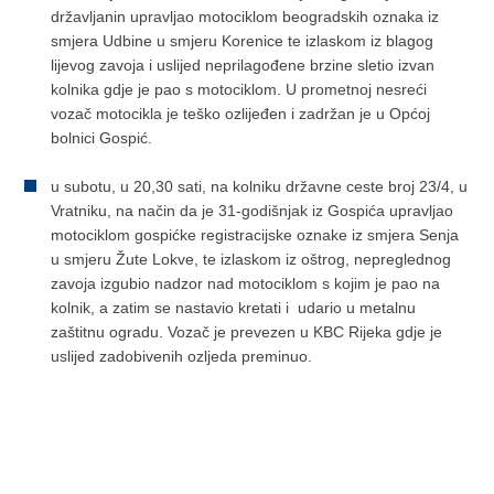
državljanin upravljao motociklom beogradskih
oznaka iz
smjera Udbine u smjeru Korenice te izlaskom iz blagog
lijevog zavoja i uslijed neprilagođene brzine sletio izvan
kolnika gdje je pao s motociklom. U prometnoj nesreći
vozač motocikla je teško ozlijeđen i zadržan je u Općoj
bolnici Gospić.
u subotu, u 20,30 sati, na kolniku državne ceste broj 23/4, u
Vratniku, na način da je 31-godišnjak iz Gospića upravljao
motociklom gospićke registracijske oznake iz smjera Senja
u smjeru Žute Lokve, te izlaskom iz oštrog, nepreglednog
zavoja izgubio nadzor nad motociklom s kojim je pao na
kolnik, a zatim se nastavio kretati i udario u metalnu
zaštitnu ogradu. Vozač je prevezen u KBC Rijeka gdje je
uslijed zadobivenih ozljeda preminuo.