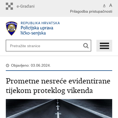
Preskoči
A
A
na
Prilagodba pristupačnosti
glavni
sadržaj
Objavljeno: 03.06.2024.
Prometne nesreće evidentirane
tijekom proteklog vikenda