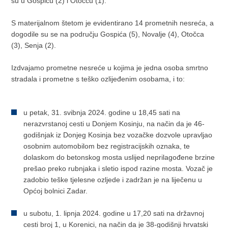
su u Gospiću (2) i Otočcu (1).
S materijalnom štetom je evidentirano 14 prometnih nesreća, a
dogodile su se na području Gospića (5), Novalje (4), Otočca
(3), Senja (2).
Izdvajamo prometne nesreće u kojima je jedna osoba smrtno
stradala i prometne s teško ozlijeđenim osobama, i to:
u petak, 31. svibnja 2024. godine u 18,45 sati na
nerazvrstanoj cesti u Donjem Kosinju, na način da je 46-
godišnjak iz Donjeg Kosinja bez vozačke dozvole upravljao
osobnim automobilom bez registracijskih oznaka, te
dolaskom do betonskog mosta uslijed neprilagođene brzine
prešao preko rubnjaka i sletio ispod razine mosta. Vozač je
zadobio teške tjelesne ozljede i zadržan je na liječenu u
Općoj bolnici Zadar.
u subotu, 1. lipnja 2024. godine u 17,20 sati na državnoj
cesti broj 1, u Korenici, na način da je 38-godišnji hrvatski