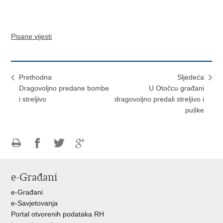
Pisane vijesti
Prethodna
Sljedeća
Dragovoljno predane bombe
U Otočcu građani
i streljivo
dragovoljno predali streljivo i
puške
Ispiši
Podijeli
Podijeli
Podijeli
stranicu
na
na
na
e-Građani
Facebooku
Twitteru
Google
+
e-Građani
e-Savjetovanja
Portal otvorenih podataka RH