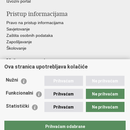
Izvozni portal
Pristup informacijama
Pravo na pristup informacijama
Savjetovanje
Zaštita osobnih podataka
Zapošljavanje
Školovanje
Važne poveznice
Ova stranica upotrebljava kolačiće
Ministarstvo unutarnjih poslova
Sindikati
Nužni
Prihvaćam
Ne prihvaćam
Udruge
Dom zdravlja MUP-a
Funkcionalni
Prihvaćam
Ne prihvaćam
Policijska akademija
Muzej policije
Statistički
Prihvaćam
Ne prihvaćam
Zaklada policijske solidarnosti
Centar za forenzična ispitivanja, istraživanja i vještačenja "Ivan
Vučetić"
Prihvaćam odabrane
Policijske uprave