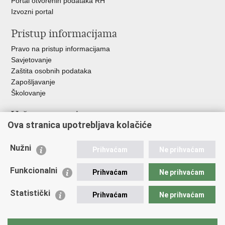
Portal otvorenih podataka RH
Izvozni portal
Pristup informacijama
Pravo na pristup informacijama
Savjetovanje
Zaštita osobnih podataka
Zapošljavanje
Školovanje
Važne poveznice
Ova stranica upotrebljava kolačiće
Ministarstvo unutarnjih poslova
Sindikati
Nužni
Prihvaćam
Ne prihvaćam
Udruge
Dom zdravlja MUP-a
Funkcionalni
Prihvaćam
Ne prihvaćam
Policijska akademija
Muzej policije
Statistički
Prihvaćam
Ne prihvaćam
Zaklada policijske solidarnosti
Centar za forenzična ispitivanja, istraživanja i vještačenja "Ivan
Vučetić"