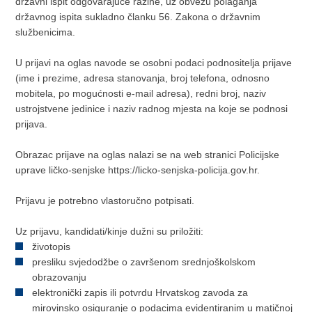
državni ispit odgovarajuće razine, uz obvezu polaganja
državnog ispita sukladno članku 56. Zakona o državnim
službenicima.
U prijavi na oglas navode se osobni podaci podnositelja prijave
(ime i prezime, adresa stanovanja, broj telefona, odnosno
mobitela, po mogućnosti e-mail adresa), redni broj, naziv
ustrojstvene jedinice i naziv radnog mjesta na koje se podnosi
prijava.
Obrazac prijave na oglas nalazi se na web stranici Policijske
uprave ličko-senjske https://licko-senjska-policija.gov.hr.
Prijavu je potrebno vlastoručno potpisati.
Uz prijavu, kandidati/kinje dužni su priložiti:
životopis
presliku svjedodžbe o završenom srednjoškolskom
obrazovanju
elektronički zapis ili potvrdu Hrvatskog zavoda za
mirovinsko osiguranje o podacima evidentiranim u matičnoj