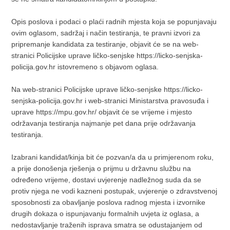
Opis poslova i podaci o plaći radnih mjesta koja se popunjavaju
ovim oglasom, sadržaj i način testiranja, te pravni izvori za
pripremanje kandidata za testiranje, objavit će se na web-
stranici Policijske uprave ličko-senjske https://licko-senjska-
policija.gov.hr istovremeno s objavom oglasa.
Na web-stranici Policijske uprave ličko-senjske https://licko-
senjska-policija.gov.hr i web-stranici Ministarstva pravosuđa i
uprave https://mpu.gov.hr/ objavit će se vrijeme i mjesto
održavanja testiranja najmanje pet dana prije održavanja
testiranja.
Izabrani kandidat/kinja bit će pozvan/a da u primjerenom roku,
a prije donošenja rješenja o prijmu u državnu službu na
određeno vrijeme, dostavi uvjerenje nadležnog suda da se
protiv njega ne vodi kazneni postupak, uvjerenje o zdravstvenoj
sposobnosti za obavljanje poslova radnog mjesta i izvornike
drugih dokaza o ispunjavanju formalnih uvjeta iz oglasa, a
nedostavljanje traženih isprava smatra se odustajanjem od