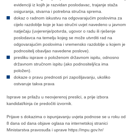
evidenciji iz kojih je razvidan poslodavac, trajanje staža
osiguranja, stvarna i potrebna stručna sprema.
dokaz o radnom iskustvu na odgovarajućim poslovima za
cijelo razdoblje koje je kao stručni uvjet navedeno u javnom
natječaju (uvjerenje/potvrda, ugovor o radu ili rješenje
poslodavca na temelju kojeg se može utvrditi rad na
odgovarajućim poslovima i vremensko razdoblje u kojem je
podnositelj obavljao navedene poslove).
presliku isprave o položenom državnom ispitu, odnosno
državnom stručnom ispitu (ako podnositelj/ica ima
položen).
dokaze o pravu prednosti pri zapošljavanju, ukoliko
ostvaruje takva prava
Isprave se prilažu u neovjerenoj preslici, a prije izbora
kandidat/kinja će predočiti izvornik.
Prijave s dokazima o ispunjavanju uvjeta podnose se u roku od
8 dana od dana objave oglasa na internetskoj stranici
Ministarstva pravosuđa i uprave https://mpu.gov.hr/