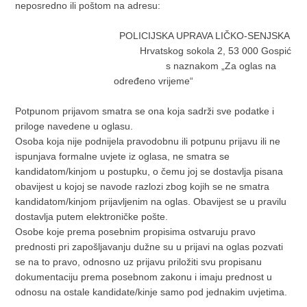
neposredno ili poštom na adresu:
POLICIJSKA UPRAVA LIČKO-SENJSKA
Hrvatskog sokola 2, 53 000 Gospić
s naznakom „Za oglas na
određeno vrijeme“
Potpunom prijavom smatra se ona koja sadrži sve podatke i
priloge navedene u oglasu.
Osoba koja nije podnijela pravodobnu ili potpunu prijavu ili ne
ispunjava formalne uvjete iz oglasa, ne smatra se
kandidatom/kinjom u postupku, o čemu joj se dostavlja pisana
obavijest u kojoj se navode razlozi zbog kojih se ne smatra
kandidatom/kinjom prijavljenim na oglas. Obavijest se u pravilu
dostavlja putem elektroničke pošte.
Osobe koje prema posebnim propisima ostvaruju pravo
prednosti pri zapošljavanju dužne su u prijavi na oglas pozvati
se na to pravo, odnosno uz prijavu priložiti svu propisanu
dokumentaciju prema posebnom zakonu i imaju prednost u
odnosu na ostale kandidate/kinje samo pod jednakim uvjetima.