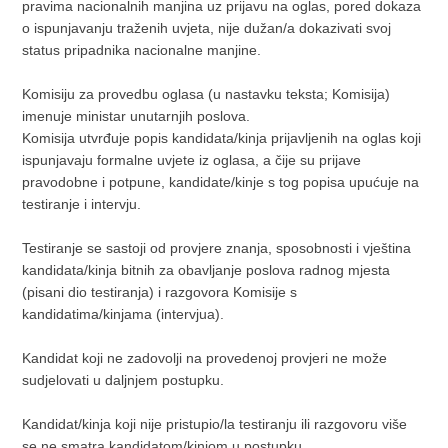
pravima nacionalnih manjina uz prijavu na oglas, pored dokaza
o ispunjavanju traženih uvjeta, nije dužan/a dokazivati svoj
status pripadnika nacionalne manjine.
Komisiju za provedbu oglasa (u nastavku teksta; Komisija)
imenuje ministar unutarnjih poslova.
Komisija utvrđuje popis kandidata/kinja prijavljenih na oglas koji
ispunjavaju formalne uvjete iz oglasa, a čije su prijave
pravodobne i potpune, kandidate/kinje s tog popisa upućuje na
testiranje i intervju.
Testiranje se sastoji od provjere znanja, sposobnosti i vještina
kandidata/kinja bitnih za obavljanje poslova radnog mjesta
(pisani dio testiranja) i razgovora Komisije s
kandidatima/kinjama (intervjua).
Kandidat koji ne zadovolji na provedenoj provjeri ne može
sudjelovati u daljnjem postupku.
Kandidat/kinja koji nije pristupio/la testiranju ili razgovoru više
se ne smatra kandidatom/kinjom u postupku.