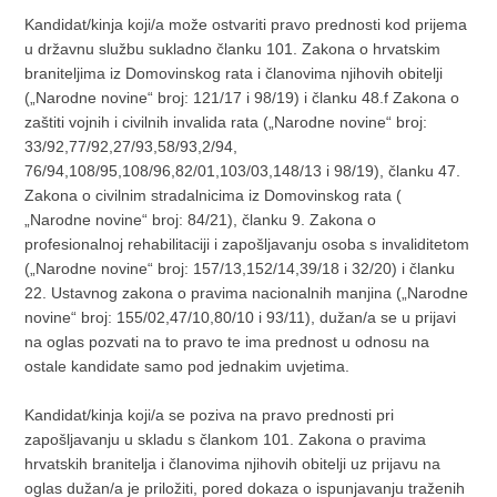
Kandidat/kinja koji/a može ostvariti pravo prednosti kod prijema
u državnu službu sukladno članku 101. Zakona o hrvatskim
braniteljima iz Domovinskog rata i članovima njihovih obitelji
(„Narodne novine“ broj: 121/17 i 98/19) i članku 48.f Zakona o
zaštiti vojnih i civilnih invalida rata („Narodne novine“ broj:
33/92,77/92,27/93,58/93,2/94,
76/94,108/95,108/96,82/01,103/03,148/13 i 98/19), članku 47.
Zakona o civilnim stradalnicima iz Domovinskog rata (
„Narodne novine“ broj: 84/21), članku 9. Zakona o
profesionalnoj rehabilitaciji i zapošljavanju osoba s invaliditetom
(„Narodne novine“ broj: 157/13,152/14,39/18 i 32/20) i članku
22. Ustavnog zakona o pravima nacionalnih manjina („Narodne
novine“ broj: 155/02,47/10,80/10 i 93/11), dužan/a se u prijavi
na oglas pozvati na to pravo te ima prednost u odnosu na
ostale kandidate samo pod jednakim uvjetima.
Kandidat/kinja koji/a se poziva na pravo prednosti pri
zapošljavanju u skladu s člankom 101. Zakona o pravima
hrvatskih branitelja i članovima njihovih obitelji uz prijavu na
oglas dužan/a je priložiti, pored dokaza o ispunjavanju traženih