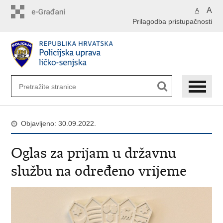
Preskoči
A
A
na
Prilagodba pristupačnosti
glavni
sadržaj
Objavljeno: 30.09.2022.
Oglas za prijam u državnu
službu na određeno vrijeme