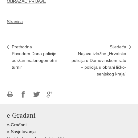
OBRAZAC PRIJAVE
Stranica
Prethodna
Sljedeća
Povodom Dana policije
Najava izložbe „Hrvatska
održan malonogometni
policija u Domovinskom ratu
turnir
– policija u obrani ličko-
senjskog kraja“
Ispiši
Podijeli
Podijeli
Podijeli
stranicu
na
na
na
e-Građani
Facebooku
Twitteru
Google
+
e-Građani
e-Savjetovanja