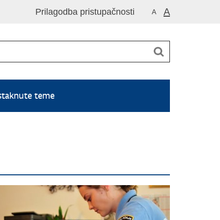
A
Prilagodba pristupačnosti
A
staknute teme