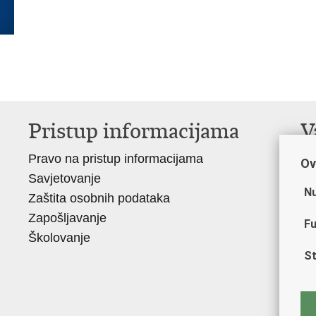
Pristup informacijama
V
Pravo na pristup informacijama
Mi
Ov
Savjetovanje
Si
Nu
Zaštita osobnih podataka
Ud
Zapošljavanje
Do
Fu
Školovanje
Po
St
Mu
Za
Ce