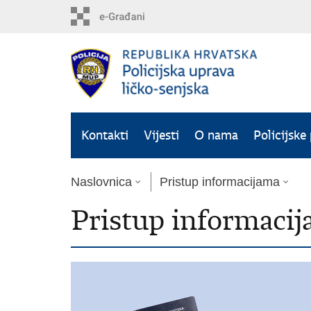
Preskoči
na
glavni
sadržaj
Kontakti
Vijesti
O nama
Policijske
Naslovnica
Pristup informacijama
Pristup informaci