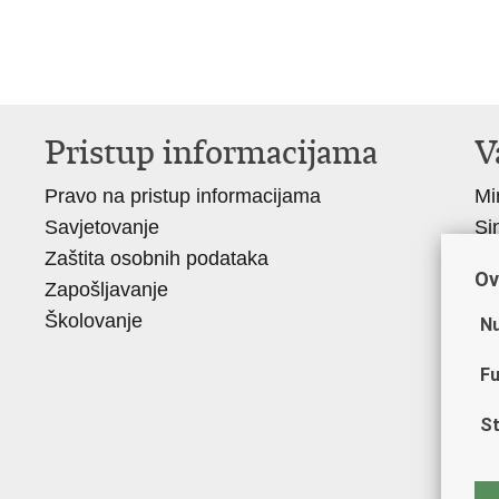
Pristup informacijama
V
Pravo na pristup informacijama
Mi
Savjetovanje
Si
Zaštita osobnih podataka
Ud
Ov
Zapošljavanje
Do
Školovanje
Po
Nu
Mu
Fu
Za
Ce
St
vj
Po