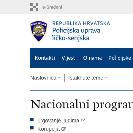
Preskoči
na
glavni
sadržaj
Kontakti
Vijesti
O nama
Policijske
Naslovnica
Istaknute teme
Nacionalni progra
Trgovanje ljudima
Korupcija