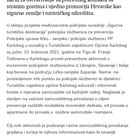
stranim gostima i ujedno promocija Hrvatske kao
sigurne zemlje i turističkog odredišta.
U sklopu projekta međunarodne policijske suradnje „Sigurna
turistička destinacija“ policijska službenica za prevenciju
Policijske uprave ličko - senjske i policijski službenici PP
Karlobag u suradnji s Turističkom zajednicom Općine Karlobag
su jučer, 10. kolovoza 2021. godine na Trgu dr. Franje
Tuđmana u Karlobagu proveli preventivne aktivnosti s
inozemnim policijskim službenicima iz Ukrajine, Slovenije i Italije
koji borave na području Ličko-senjske županije. Naime, na
postavljenom info punktu su policijski službenici te djelatnici
Turističke zajednice općine Karlobag educirali i informirali
turiste o mjerama samozaštite od kažnjivih radnji. Naglasak je
stavljen na važnost samozaštitnog ponašanja s ciljem
prevencije različitih modaliteta imovinskih delikata, od provala u
apartmane do provala u osobne automobile i kampere.
Cilj ovih aktivnosti je podizanje razine samozaštitnog ponašanja
građana i turista te njihove informiranosti kako bi smanjili