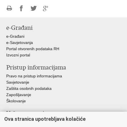
Ispiši
Podijeli
Podijeli
Podijeli
stranicu
na
na
na
e-Građani
Facebooku
Twitteru
Google
+
e-Građani
e-Savjetovanja
Portal otvorenih podataka RH
Izvozni portal
Pristup informacijama
Pravo na pristup informacijama
Savjetovanje
Zaštita osobnih podataka
Zapošljavanje
Školovanje
Važne poveznice
Ova stranica upotrebljava kolačiće
Ministarstvo unutarnjih poslova