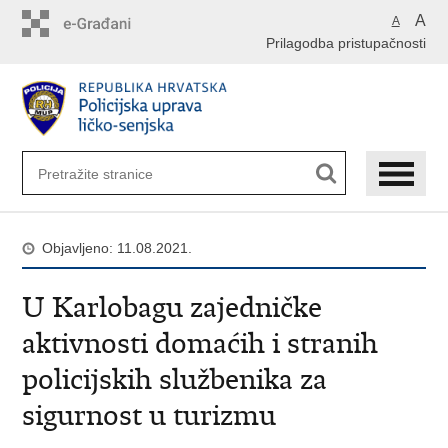
Preskoči
A
A
na
Prilagodba pristupačnosti
glavni
sadržaj
Objavljeno: 11.08.2021.
U Karlobagu zajedničke
aktivnosti domaćih i stranih
policijskih službenika za
sigurnost u turizmu