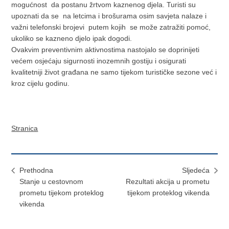
mogućnost da postanu žrtvom kaznenog djela. Turisti su
upoznati da se na letcima i brošurama osim savjeta nalaze i
važni telefonski brojevi putem kojih se može zatražiti pomoć,
ukoliko se kazneno djelo ipak dogodi.
Ovakvim preventivnim aktivnostima nastojalo se doprinijeti
većem osjećaju sigurnosti inozemnih gostiju i osigurati
kvalitetniji život građana ne samo tijekom turističke sezone već i
kroz cijelu godinu.
Stranica
Prethodna
Sljedeća
Stanje u cestovnom
Rezultati akcija u prometu
prometu tijekom proteklog
tijekom proteklog vikenda
vikenda