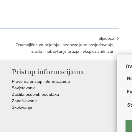
Sljedeća
Osumnjičen za prijetnju i nedozvoljeno posjedovanje,
izradu i nabavljanje oružja i eksplozivnih tvari
Ov
Pristup informacijama
V
Nu
Pravo na pristup informacijama
Min
Savjetovanje
Sin
Fu
Zaštita osobnih podataka
Ud
Zapošljavanje
Dom
St
Školovanje
Pol
Muz
Zak
Cen