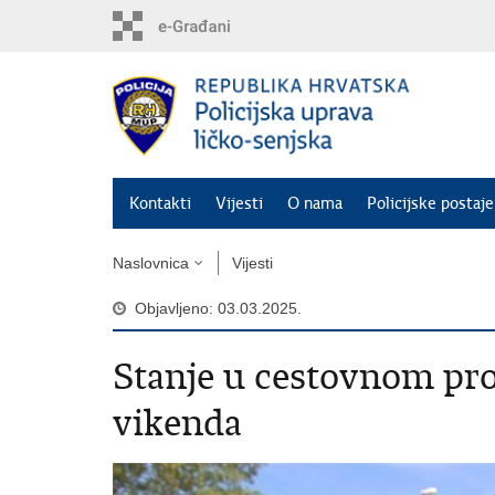
Preskoči
na
glavni
sadržaj
Kontakti
Vijesti
O nama
Policijske postaje
Naslovnica
Vijesti
Objavljeno: 03.03.2025.
Stanje u cestovnom pr
vikenda