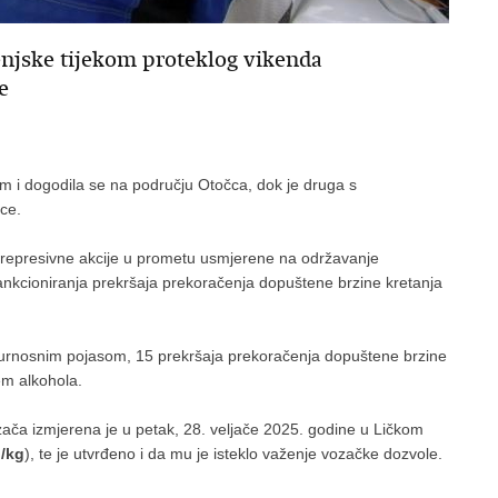
enjske tijekom proteklog vikenda
e
 i dogodila se na području Otočca, dok je druga s
ce.
-represivne akcije u prometu usmjerene na održavanje
ankcioniranja prekršaja prekoračenja dopuštene brzine kretanja
gurnosnim pojasom, 15 prekršaja prekoračenja dopuštene brzine
em alkohola.
zača izmjerena je u petak, 28. veljače 2025. godine u Ličkom
g/kg
), te je utvrđeno i da mu je isteklo važenje vozačke dozvole.