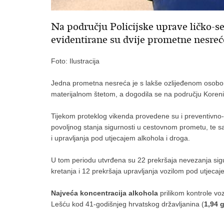
Na području Policijske uprave ličko-s
evidentirane su dvije prometne nesreć
Foto: Ilustracija
Jedna prometna nesreća je s lakše ozlijeđenom osobom
materijalnom štetom, a dogodila se na području Koreni
Tijekom proteklog vikenda provedene su i preventivno
povoljnog stanja sigurnosti u cestovnom prometu, te s
i upravljanja pod utjecajem alkohola i droga.
U tom periodu utvrđena su 22 prekršaja nevezanja si
kretanja i 12 prekršaja upravljanja vozilom pod utjecaj
Najveća koncentracija alkohola
prilikom kontrole vo
Lešću kod 41-godišnjeg hrvatskog državljanina (
1,94 