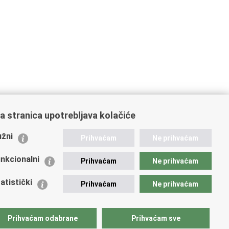
a stranica upotrebljava kolačiće
ažne poveznice
žni
Prihvaćam
Ne prihvaćam
istarstvo unutarnjih poslova
dikati
nkcionalni
Prihvaćam
Ne prihvaćam
ruge
 zdravlja MUP-a
atistički
Prihvaćam
Ne prihvaćam
icijska akademija
ej policije
lada policijske solidarnosti
Prihvaćam odabrane
Prihvaćam sve
tar za forenzična ispitivanja, istraživanja i vještačenja