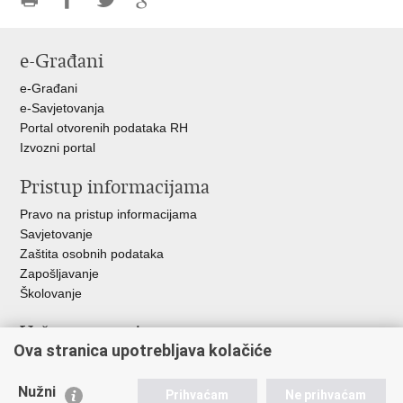
Ispiši
Podijeli
Podijeli
Podijeli
stranicu
na
na
na
e-Građani
Facebooku
Twitteru
Google
+
e-Građani
e-Savjetovanja
Portal otvorenih podataka RH
Izvozni portal
Pristup informacijama
Pravo na pristup informacijama
Savjetovanje
Zaštita osobnih podataka
Zapošljavanje
Školovanje
Važne poveznice
Ova stranica upotrebljava kolačiće
Ministarstvo unutarnjih poslova
Sindikati
Nužni
Prihvaćam
Ne prihvaćam
Udruge