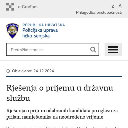
Preskoči
A
A
na
Prilagodba pristupačnosti
glavni
sadržaj
Objavljeno: 24.12.2024.
Rješenja o prijemu u državnu
službu
Rješenja o prijmu odabranih kandidata po oglasu za
prijam namještenika na neodređeno vrijeme