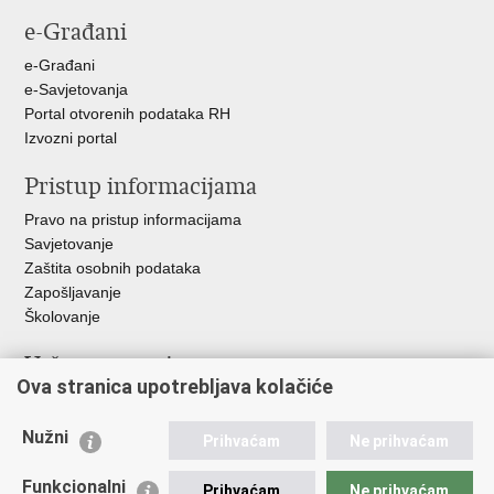
stranicu
na
na
na
e-Građani
Facebooku
Twitteru
Google
+
e-Građani
e-Savjetovanja
Portal otvorenih podataka RH
Izvozni portal
Pristup informacijama
Pravo na pristup informacijama
Savjetovanje
Zaštita osobnih podataka
Zapošljavanje
Školovanje
Važne poveznice
Ova stranica upotrebljava kolačiće
Ministarstvo unutarnjih poslova
Sindikati
Nužni
Prihvaćam
Ne prihvaćam
Udruge
Dom zdravlja MUP-a
Funkcionalni
Prihvaćam
Ne prihvaćam