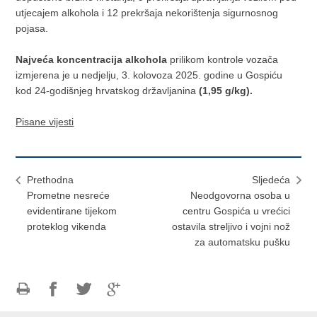
utjecajem alkohola i 12 prekršaja nekorištenja sigurnosnog
pojasa.
Najveća koncentracija alkohola
prilikom kontrole vozača
izmjerena je u nedjelju, 3. kolovoza 2025. godine u Gospiću
kod 24-godišnjeg hrvatskog državljanina
(1,95 g/kg).
Pisane vijesti
Prethodna
Sljedeća
Prometne nesreće
Neodgovorna osoba u
evidentirane tijekom
centru Gospića u vrećici
proteklog vikenda
ostavila streljivo i vojni nož
za automatsku pušku
Ispiši
Podijeli
Podijeli
Podijeli