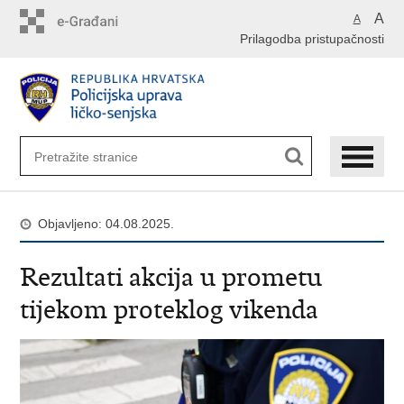
Preskoči
A
A
na
Prilagodba pristupačnosti
glavni
sadržaj
Objavljeno: 04.08.2025.
Rezultati akcija u prometu
tijekom proteklog vikenda