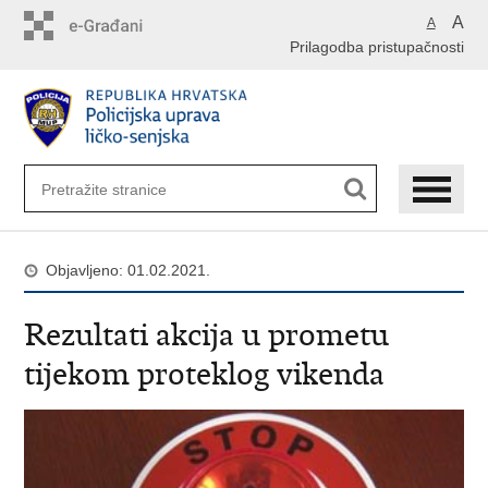
Preskoči
A
A
na
Prilagodba pristupačnosti
glavni
sadržaj
Objavljeno: 01.02.2021.
Rezultati akcija u prometu
tijekom proteklog vikenda