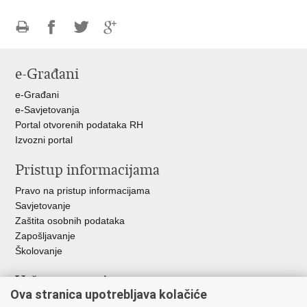
Ispiši
Podijeli
Podijeli
Podijeli
stranicu
na
na
na
e-Građani
Facebooku
Twitteru
Google
+
e-Građani
e-Savjetovanja
Portal otvorenih podataka RH
Izvozni portal
Pristup informacijama
Pravo na pristup informacijama
Savjetovanje
Zaštita osobnih podataka
Zapošljavanje
Školovanje
Važne poveznice
Ova stranica upotrebljava kolačiće
Ministarstvo unutarnjih poslova