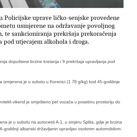
 Policijske uprave ličko-senjske provedene
rometu usmjerene na održavanje povoljnog
, te sankcioniranja prekršaja prekoračenja
a pod utjecajem alkohola i droga.
nja dopuštene brzine kretanja i 9 prekršaja upravljanja pod
a izmjerena je u subotu u Korenici (1.78 g/kg) kod 45-godišnje
otekli vikend je smješteno pet vozača u posebnu prostoriju do
na je u subotu na autocesti A-1, u smjeru Splita, gdje je brzina
godišnji albanski državljanin upravljao osobnim automobilom.