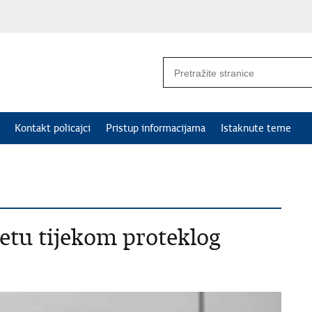
Kontakt policajci
Pristup informacijama
Istaknute teme
metu tijekom proteklog