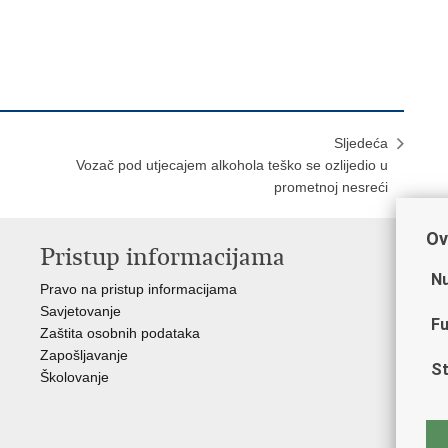
Sljedeća
Vozač pod utjecajem alkohola teško se ozlijedio u
prometnoj nesreći
Ov
Pristup informacijama
V
Nu
Pravo na pristup informacijama
Min
Savjetovanje
Sin
Fu
Zaštita osobnih podataka
Ud
Zapošljavanje
Dom
St
Školovanje
Pol
Muz
Zak
Cen