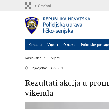
Preskoči
na
glavni
sadržaj
Kontakti
Vijesti
O nama
Policijske postaje
Naslovnica
Vijesti
Objavljeno: 13.02.2019.
Rezultati akcija u pro
vikenda