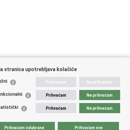
a stranica upotrebljava kolačiće
ažne poveznice
žni
Prihvaćam
Ne prihvaćam
istarstvo unutarnjih poslova
dikati
nkcionalni
Prihvaćam
Ne prihvaćam
ruge
 zdravlja MUP-a
atistički
Prihvaćam
Ne prihvaćam
icijska akademija
ej policije
lada policijske solidarnosti
Prihvaćam odabrane
Prihvaćam sve
tar za forenzična ispitivanja, istraživanja i vještačenja