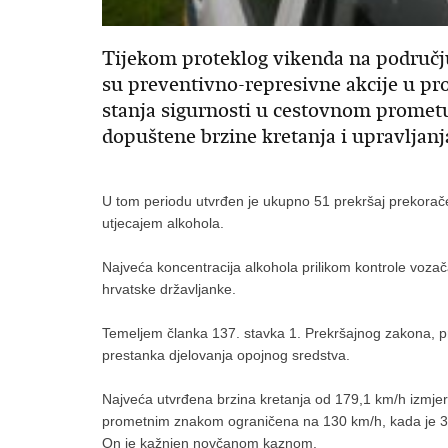
Tijekom proteklog vikenda na području
su preventivno-represivne akcije u p
stanja sigurnosti u cestovnom prometu
dopuštene brzine kretanja i upravljanj
U tom periodu utvrđen je ukupno 51 prekršaj prekorače
utjecajem alkohola.
Najveća koncentracija alkohola prilikom kontrole vozač
hrvatske državljanke.
Temeljem članka 137. stavka 1. Prekršajnog zakona, pr
prestanka djelovanja opojnog sredstva.
Najveća utvrđena brzina kretanja od 179,1 km/h izmjere
prometnim znakom ograničena na 130 km/h, kada je 36-
On je kažnjen novčanom kaznom.