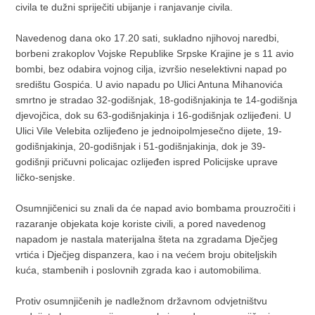
civila te dužni spriječiti ubijanje i ranjavanje civila.
Navedenog dana oko 17.20 sati, sukladno njihovoj naredbi,
borbeni zrakoplov Vojske Republike Srpske Krajine je s 11 avio
bombi, bez odabira vojnog cilja, izvršio neselektivni napad po
središtu Gospića. U avio napadu po Ulici Antuna Mihanovića
smrtno je stradao 32-godišnjak, 18-godišnjakinja te 14-godišnja
djevojčica, dok su 63-godišnjakinja i 16-godišnjak ozlijeđeni. U
Ulici Vile Velebita ozlijeđeno je jednoipolmjesečno dijete, 19-
godišnjakinja, 20-godišnjak i 51-godišnjakinja, dok je 39-
godišnji pričuvni policajac ozlijeđen ispred Policijske uprave
ličko-senjske.
Osumnjičenici su znali da će napad avio bombama prouzročiti i
razaranje objekata koje koriste civili, a pored navedenog
napadom je nastala materijalna šteta na zgradama Dječjeg
vrtića i Dječjeg dispanzera, kao i na većem broju obiteljskih
kuća, stambenih i poslovnih zgrada kao i automobilima.
Protiv osumnjičenih je nadležnom državnom odvjetništvu