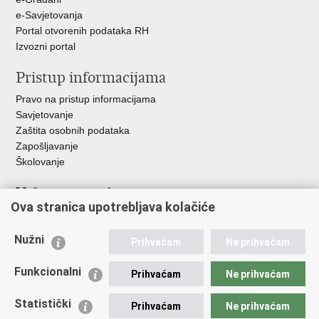
e-Savjetovanja
Portal otvorenih podataka RH
Izvozni portal
Pristup informacijama
Pravo na pristup informacijama
Savjetovanje
Zaštita osobnih podataka
Zapošljavanje
Školovanje
Važne poveznice
Ova stranica upotrebljava kolačiće
Ministarstvo unutarnjih poslova
Sindikati
Nužni
Prihvaćam
Ne prihvaćam
Udruge
Dom zdravlja MUP-a
Funkcionalni
Prihvaćam
Ne prihvaćam
Policijska akademija
Muzej policije
Statistički
Prihvaćam
Ne prihvaćam
Zaklada policijske solidarnosti