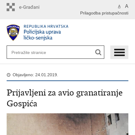
Preskoči
A
A
na
Prilagodba pristupačnosti
glavni
sadržaj
Objavljeno: 24.01.2019.
Prijavljeni za avio granatiranje
Gospića