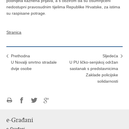
podnijeta kaznena prijava, a s obzirom da su osumnjičeni
nedostupni pravosudnim tijelima Republike Hrvatske, za istima
su raspisane potrage.
Stranica
Prethodna
Sljedeća
U Novalji smrtno stradale
U PU ličko-senjskoj održan
dvije osobe
sastanak s predstavnicima
Zaklade policijske
solidarnosti
Ispiši
Podijeli
Podijeli
Podijeli
stranicu
na
na
na
e-Građani
Facebooku
Twitteru
Google
+
e-Građani