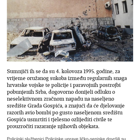
Sumnjiči ih se da su 4. kolovoza 1995. godine, za
vrijeme oružanog sukoba između regularnih snaga
hrvatske vojske te policije i paravojnih postrojbi
pobunjenih Srba, dogovorno donijeli odluku o
neselektivnom zračnom napadu na naseljeno
središte Grada Gospića, a znajući da će djelovanje
razorih avio bombi po gusto naseljenom središtu
Gospića usmrtiti i tjelesno ozlijediti civile te
prouzročiti razaranje njihovih objekata.
Policijski službenici Policijske uprave ličko-senjske dovršili su