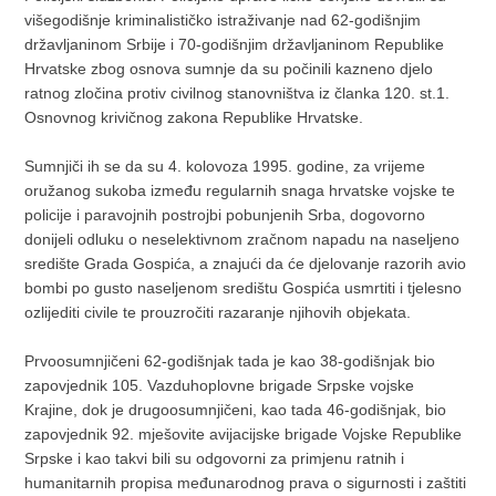
višegodišnje kriminalističko istraživanje nad 62-godišnjim
državljaninom Srbije i 70-godišnjim državljaninom Republike
Hrvatske zbog osnova sumnje da su počinili kazneno djelo
ratnog zločina protiv civilnog stanovništva iz članka 120. st.1.
Osnovnog krivičnog zakona Republike Hrvatske.
Sumnjiči ih se da su 4. kolovoza 1995. godine, za vrijeme
oružanog sukoba između regularnih snaga hrvatske vojske te
policije i paravojnih postrojbi pobunjenih Srba, dogovorno
donijeli odluku o neselektivnom zračnom napadu na naseljeno
središte Grada Gospića, a znajući da će djelovanje razorih avio
bombi po gusto naseljenom središtu Gospića usmrtiti i tjelesno
ozlijediti civile te prouzročiti razaranje njihovih objekata.
Prvoosumnjičeni 62-godišnjak tada je kao 38-godišnjak bio
zapovjednik 105. Vazduhoplovne brigade Srpske vojske
Krajine, dok je drugoosumnjičeni, kao tada 46-godišnjak, bio
zapovjednik 92. mješovite avijacijske brigade Vojske Republike
Srpske i kao takvi bili su odgovorni za primjenu ratnih i
humanitarnih propisa međunarodnog prava o sigurnosti i zaštiti