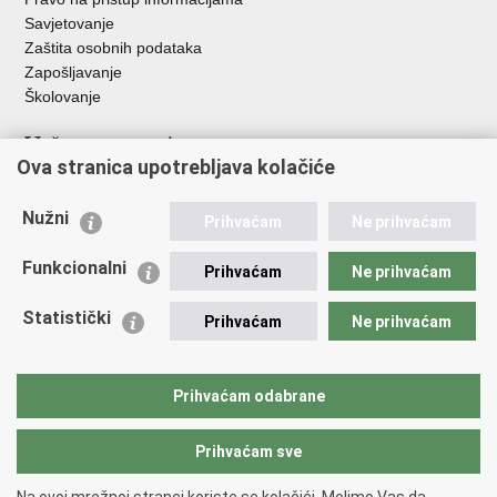
Savjetovanje
Zaštita osobnih podataka
Zapošljavanje
Školovanje
Važne poveznice
Ova stranica upotrebljava kolačiće
Ministarstvo unutarnjih poslova
Sindikati
Nužni
Prihvaćam
Ne prihvaćam
Udruge
Dom zdravlja MUP-a
Funkcionalni
Prihvaćam
Ne prihvaćam
Policijska akademija
Muzej policije
Statistički
Prihvaćam
Ne prihvaćam
Zaklada policijske solidarnosti
Centar za forenzična ispitivanja, istraživanja i vještačenja "Ivan
Vučetić"
Prihvaćam odabrane
Policijske uprave
Prihvaćam sve
Povratak na vrh