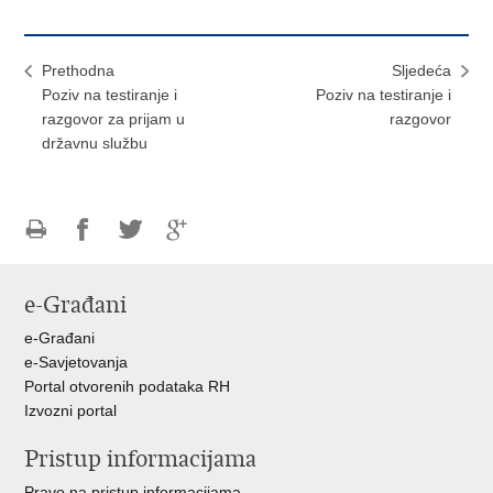
Prethodna
Sljedeća
Poziv na testiranje i
Poziv na testiranje i
razgovor za prijam u
razgovor
državnu službu
Ispiši
Podijeli
Podijeli
Podijeli
stranicu
na
na
na
e-Građani
Facebooku
Twitteru
Google
+
e-Građani
e-Savjetovanja
Portal otvorenih podataka RH
Izvozni portal
Pristup informacijama
Pravo na pristup informacijama