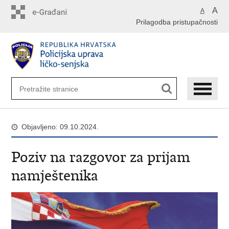
Preskoči
A
A
na
Prilagodba pristupačnosti
glavni
sadržaj
Objavljeno: 09.10.2024.
Poziv na razgovor za prijam
namještenika