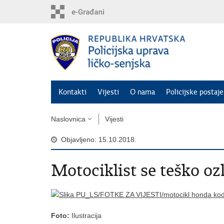
Preskoči
na
glavni
sadržaj
Kontakti
Vijesti
O nama
Policijske postaje
Naslovnica
Vijesti
Objavljeno: 15.10.2018.
Motociklist se teško oz
Foto:
Ilustracija