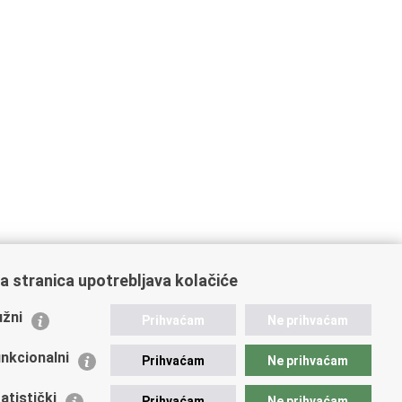
a stranica upotrebljava kolačiće
ažne poveznice
žni
Prihvaćam
Ne prihvaćam
istarstvo unutarnjih poslova
dikati
nkcionalni
Prihvaćam
Ne prihvaćam
ruge
 zdravlja MUP-a
atistički
Prihvaćam
Ne prihvaćam