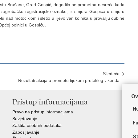
mjestu Brušane, Grad Gospić, dogodila se prometna nesreća kada
m zagrebačke registracijske oznake, iz smjera Gospića u smjeru
lu nad motociklom i sletio u lijevo van kolnika u provaliju dubine
 Općoj bolnici u Gospiću.
Sljedeća
Rezultati akcija u prometu tijekom proteklog vikenda
Ov
Pristup informacijama
V
Nu
Pravo na pristup informacijama
Min
Savjetovanje
Sin
Fu
Zaštita osobnih podataka
Ud
Zapošljavanje
Dom
St