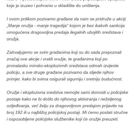
koje je izuzeo i pohranio u skladište do uništenja.
I ovom prilikom pozivamo građane da nam se pridruže u akciji
„Manje oružja - manje tragedija“ kojom je bez ikakvih sankcija
omogućena dragovoljna predaja ilegalnih ubojitih sredstava i
oružja.
Zahvaljujemo se svim građanima koji su do sada prepoznali
značaj ove akcije i vratili oružje, te građanima koji po
pronalasku minsko-eksplozivnih sredstava odmah izvijeste
policiju, a sve druge građane pozivamo da slijede njihov
primjer, kako bi svima osigurali sigurniju i sretniju budućnost.
Oružje i eksplozivna sredstva nemojte sami donositi u policijske
postaje kako ne bi došlo do njihovog aktiviranja i neželjenog
ozljeđivanja, već želju za dragovoljnom predajom prijavite na
broj 192 ili u najbližoj policijskoj postaji. Mi ćemo poslati stručne
i osposobljene policijske službenike koji će oružje preuzeti.