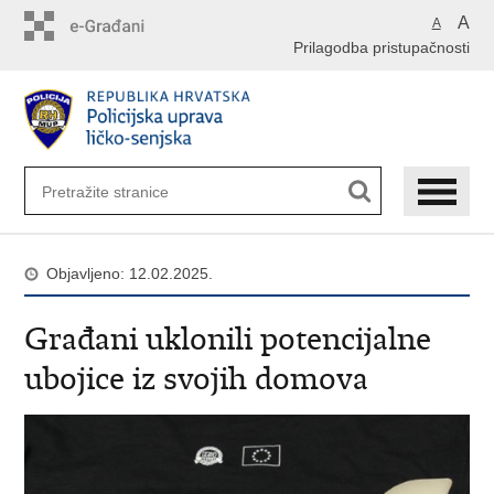
Preskoči
A
A
na
Prilagodba pristupačnosti
glavni
sadržaj
Objavljeno: 12.02.2025.
Građani uklonili potencijalne
ubojice iz svojih domova