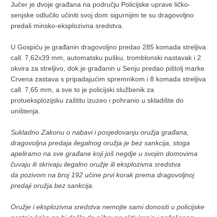
Jučer je dvoje građana na području Policijske uprave ličko-
senjske odlučilo učiniti svoj dom sigurnijim te su dragovoljno
predali minsko-eksplozivna sredstva.
U Gospiću je građanin dragovoljno predao 285 komada streljiva
call. 7,62x39 mm, automatsku pušku, tromblonski nastavak i 2
okvira za streljivo, dok je građanin u Senju predao pištolj marke
Crvena zastava s pripadajućim spremnikom i 8 komada streljiva
call. 7,65 mm, a sve to je policijski službenik za
protueksplozijsku zaštitu izuzeo i pohranio u skladište do
uništenja.
Sukladno Zakonu o nabavi i posjedovanju oružja građana,
dragovoljna predaja ilegalnog oružja je bez sankcija, stoga
apeliramo na sve građane koji još negdje u svojim domovima
čuvaju ili skrivaju ilegalno oružje ili eksplozivna sredstva
da pozivom na broj 192 učine prvi korak prema dragovoljnoj
predaji oružja bez sankcija.
Oružje i eksplozivna sredstva nemojte sami donositi u policijske