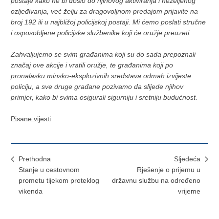
postaje kako ne bi došlo do njihovog aktiviranja i neželjenog
ozljeđivanja, već želju za dragovoljnom predajom prijavite na
broj 192 ili u najbližoj policijskoj postaji. Mi ćemo poslati stručne
i osposobljene policijske službenike koji će oružje preuzeti.
Zahvaljujemo se svim građanima koji su do sada prepoznali
značaj ove akcije i vratili oružje, te građanima koji po
pronalasku minsko-eksplozivnih sredstava odmah izvijeste
policiju, a sve druge građane pozivamo da slijede njihov
primjer, kako bi svima osigurali sigurniju i sretniju budućnost.
Pisane vijesti
Prethodna
Sljedeća
Stanje u cestovnom
Rješenje o prijemu u
prometu tijekom proteklog
državnu službu na određeno
vikenda
vrijeme