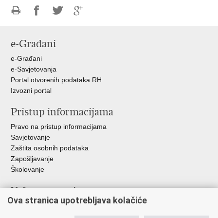
Ispiši
Podijeli
Podijeli
Podijeli
stranicu
na
na
na
e-Građani
Facebooku
Twitteru
Google
+
e-Građani
e-Savjetovanja
Portal otvorenih podataka RH
Izvozni portal
Pristup informacijama
Pravo na pristup informacijama
Savjetovanje
Zaštita osobnih podataka
Zapošljavanje
Školovanje
Važne poveznice
Ova stranica upotrebljava kolačiće
Ministarstvo unutarnjih poslova
Sindikati