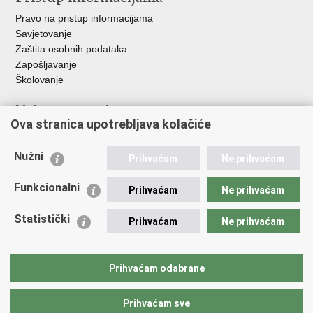
Pravo na pristup informacijama
Savjetovanje
Zaštita osobnih podataka
Zapošljavanje
Školovanje
Važne poveznice
Ova stranica upotrebljava kolačiće
Ministarstvo unutarnjih poslova
Sindikati
Nužni
Prihvaćam
Ne prihvaćam
Udruge
Dom zdravlja MUP-a
Funkcionalni
Prihvaćam
Ne prihvaćam
Policijska akademija
Muzej policije
Statistički
Prihvaćam
Ne prihvaćam
Zaklada policijske solidarnosti
Centar za forenzična ispitivanja, istraživanja i vještačenja "Ivan
Vučetić"
Prihvaćam odabrane
Policijske uprave
Prihvaćam sve