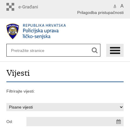
Preskoči
A
A
na
Prilagodba pristupačnosti
glavni
sadržaj
Vijesti
Filtrirajte vijesti:
Od: