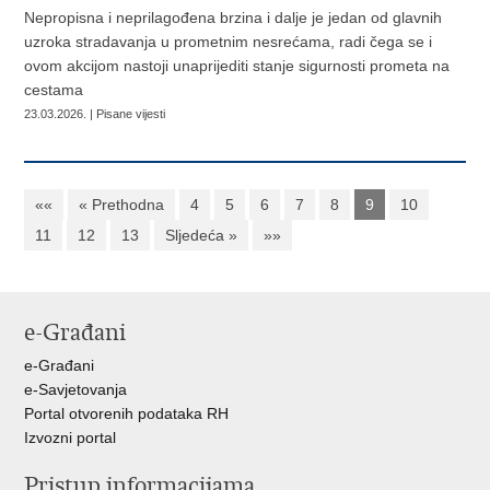
Nepropisna i neprilagođena brzina i dalje je jedan od glavnih
uzroka stradavanja u prometnim nesrećama, radi čega se i
ovom akcijom nastoji unaprijediti stanje sigurnosti prometa na
cestama
23.03.2026. | Pisane vijesti
««
« Prethodna
4
5
6
7
8
9
10
11
12
13
Sljedeća »
»»
e-Građani
e-Građani
e-Savjetovanja
Portal otvorenih podataka RH
Izvozni portal
Pristup informacijama