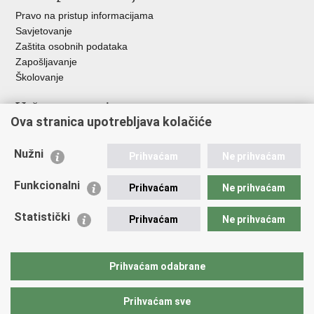
Pravo na pristup informacijama
Savjetovanje
Zaštita osobnih podataka
Zapošljavanje
Školovanje
Važne poveznice
Ova stranica upotrebljava kolačiće
Ministarstvo unutarnjih poslova
Sindikati
Nužni
Prihvaćam
Ne prihvaćam
Udruge
Dom zdravlja MUP-a
Funkcionalni
Prihvaćam
Ne prihvaćam
Policijska akademija
Muzej policije
Statistički
Prihvaćam
Ne prihvaćam
Zaklada policijske solidarnosti
Centar za forenzična ispitivanja, istraživanja i vještačenja "Ivan
Vučetić"
Prihvaćam odabrane
Policijske uprave
Prihvaćam sve