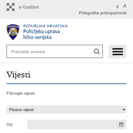
Preskoči
A
A
na
Prilagodba pristupačnosti
glavni
sadržaj
Vijesti
Filtrirajte vijesti:
Od: