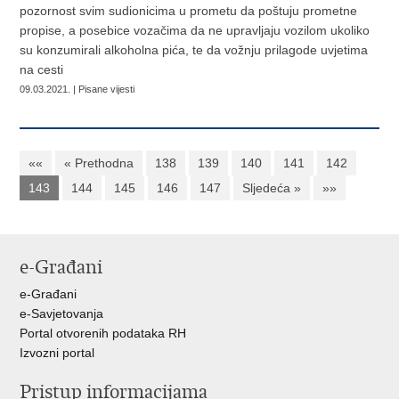
pozornost svim sudionicima u prometu da poštuju prometne
propise, a posebice vozačima da ne upravljaju vozilom ukoliko
su konzumirali alkoholna pića, te da vožnju prilagode uvjetima
na cesti
09.03.2021. | Pisane vijesti
««
« Prethodna
138
139
140
141
142
143
144
145
146
147
Sljedeća »
»»
e-Građani
e-Građani
e-Savjetovanja
Portal otvorenih podataka RH
Izvozni portal
Pristup informacijama