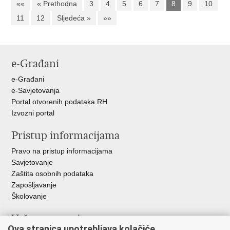
««
« Prethodna
3
4
5
6
7
8
9
10
11
12
Sljedeća »
»»
e-Građani
e-Građani
e-Savjetovanja
Portal otvorenih podataka RH
Izvozni portal
Pristup informacijama
Pravo na pristup informacijama
Savjetovanje
Zaštita osobnih podataka
Zapošljavanje
Školovanje
Važne poveznice
Ova stranica upotrebljava kolačiće