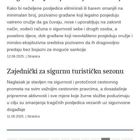
Kako bi neželjene posljedice eliminirali ili barem smanjili na
minimalan broj, pozivamo građane koji legalno posjeduju
vatreno oružje da ga čuvaju, nose i uporabljuju na zakonit
način, vodeći računa o sigurnosti sebe i drugih osoba, a
posebno djece, dok građane koji neovlašteno posjeduju oružje i
minsko-eksplozivna sredstva pozivamo da ih dragovoljno
predaju bez bojazni za moguće sankcije
12.06.2025. | Stranica
Zajednički za sigurnu turističku sezonu
Naglasak je stavljen na sigurnost i protočnost cestovnog
prometa na svim važnijim cestovnim pravcima, a dosadašnje
pripremne aktivnosti i sve mjere koje žurne službe poduzimaju
u cilju su smanjenja tragičnih posljedica vezanih uz sigurnosne
događaje
11.06.2025. | Stranica