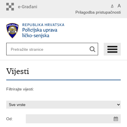
Preskoči
A
A
na
Prilagodba pristupačnosti
glavni
sadržaj
Vijesti
Filtrirajte vijesti:
Od: