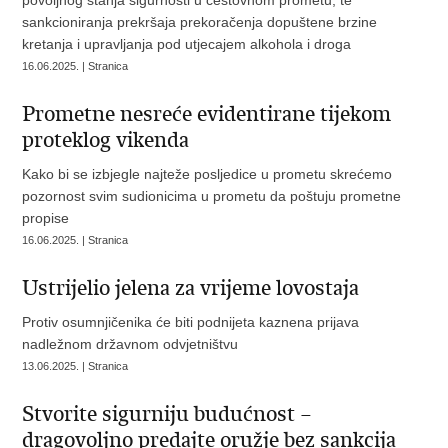
povoljnog stanja sigurnosti u cestovnom prometu, te
sankcioniranja prekršaja prekoračenja dopuštene brzine
kretanja i upravljanja pod utjecajem alkohola i droga
16.06.2025. | Stranica
Prometne nesreće evidentirane tijekom
proteklog vikenda
Kako bi se izbjegle najteže posljedice u prometu skrećemo
pozornost svim sudionicima u prometu da poštuju prometne
propise
16.06.2025. | Stranica
Ustrijelio jelena za vrijeme lovostaja
Protiv osumnjičenika će biti podnijeta kaznena prijava
nadležnom državnom odvjetništvu
13.06.2025. | Stranica
Stvorite sigurniju budućnost –
dragovoljno predajte oružje bez sankcija