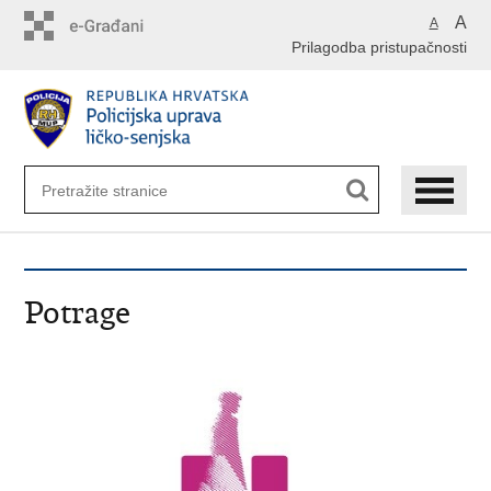
Preskoči
A
A
na
Prilagodba pristupačnosti
glavni
sadržaj
Potrage