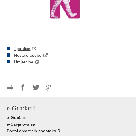
Tjeralice
Nestale osobe
Umjetnine
Ispiši
Podijeli
Podijeli
Podijeli
stranicu
na
na
na
e-Građani
Facebooku
Twitteru
Google
+
e-Građani
e-Savjetovanja
Portal otvorenih podataka RH