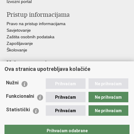
Izvozni portal
Pristup informacijama
Pravo na pristup informacijama
Savjetovanje
Zaštita osobnih podataka
Zapošljavanje
Školovanje
Važne poveznice
Ova stranica upotrebljava kolačiće
Ministarstvo unutarnjih poslova
Sindikati
Nužni
Prihvaćam
Ne prihvaćam
Udruge
Dom zdravlja MUP-a
Funkcionalni
Prihvaćam
Ne prihvaćam
Policijska akademija
Muzej policije
Statistički
Prihvaćam
Ne prihvaćam
Zaklada policijske solidarnosti
Centar za forenzična ispitivanja, istraživanja i vještačenja "Ivan
Vučetić"
Prihvaćam odabrane
Policijske uprave