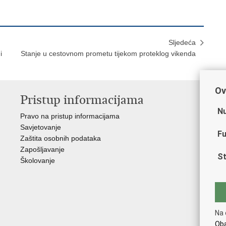
Sljedeća
i
Stanje u cestovnom prometu tijekom proteklog vikenda
Ov
Pristup informacijama
V
Nu
Pravo na pristup informacijama
Min
Savjetovanje
Sin
Fu
Zaštita osobnih podataka
Ud
Zapošljavanje
Dom
St
Školovanje
Pol
Muz
Zak
Cen
"Iv
Na 
Pol
Oba