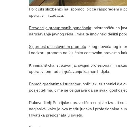
Policijski službenici na ispomoći bit će raspoređeni u po
operativnih zadaća:
Prevencija protupravnih ponašanja
: prisutnošću na jav
narušavanje javnog reda i mira te imovinski delikti pop
Sigurnost u cestovnom prometu
: zbog povećanog inten
i nadzoru prometa na ključnim cestovnim pravcima kak
Kriminalistička istraživanja
: svojim profesionalnim isku
operativnom radu i rješavanju kaznenih djela.
Pomoć građanima i turistima
: policijski službenici dj
posjetiteljima, čime se osigurava da se svaki gost osje
Rukovoditelji Policijske uprave ličko-senjske izrazili s
naglasivši kako je ova međuljudska i profesionalna sura
Hrvatska prepoznata u svijetu.