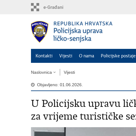
Preskoči
na
glavni
sadržaj
Kontakti
Vijesti
O nama
Policijske postaje
Naslovnica
Vijesti
Objavljeno: 01.06.2026.
U Policijsku upravu lič
za vrijeme turističke s