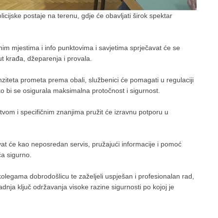
licijske postaje na terenu, gdje će obavljati širok spektar
nim mjestima i info punktovima i savjetima sprječavat će se
ut krađa, džeparenja i provala.
ziteta prometa prema obali, službenici će pomagati u regulaciji
o bi se osigurala maksimalna protočnost i sigurnost.
stvom i specifičnim znanjima pružit će izravnu potporu u
elovat će kao neposredan servis, pružajući informacije i pomoć
ća sigurno.
u kolegama dobrodošlicu te zaželjeli uspješan i profesionalan rad,
dnja ključ održavanja visoke razine sigurnosti po kojoj je