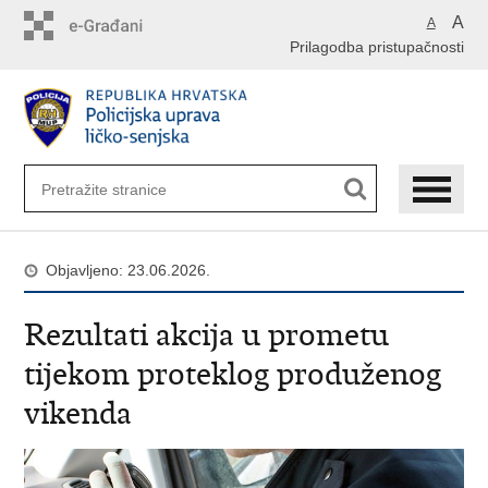
Preskoči
A
A
na
Prilagodba pristupačnosti
glavni
sadržaj
Objavljeno: 23.06.2026.
Rezultati akcija u prometu
tijekom proteklog produženog
vikenda