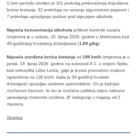
U tom periodu utvrđen je 101 prekršaj prekoračenja dopuštene
brzine kretanja, 32 prekršaja ne vezanja sigurnosnim pojasom i
7 prekršaja upravljanja vozilom pod utjecajem alkohola.
Najveća koncentracija alkohola
prilikom kontrole vozača
izmjerena je u subotu, 20. lipnja 2026. godine u Melnicama kod
49-godišnjeg hrvatskog državljanina (
1,69 g/kg
).
Najveća utvrđena brzina kretanja
od
199 km/h
izmjerena je u
petak, 19. lipnja 2026. godine na autocesti A-1, u smjeru Splita,
kod odmorišta Ličko Lešće, gdje je brzina prometnim znakom
ograničena na 130 km/h, kada je 34-godišnji hrvatski
državljanin upravljao osobnim automobilom. On je kažnjen
novčanom kaznom, te mu je izrečena zaštitna mjera zabrane
upravljanja motornim vozilima „B“ kategorije u trajanju od 1
mjeseca.
Stranica