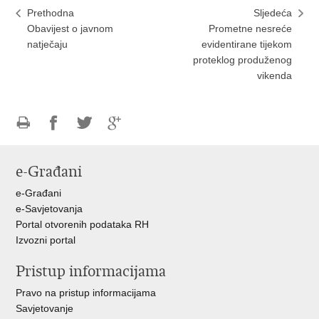
Prethodna
Sljedeća
Obavijest o javnom
Prometne nesreće
natječaju
evidentirane tijekom
proteklog produženog
vikenda
Ispiši
Podijeli
Podijeli
Podijeli
stranicu
na
na
na
e-Građani
Facebooku
Twitteru
Google
+
e-Građani
e-Savjetovanja
Portal otvorenih podataka RH
Izvozni portal
Pristup informacijama
Pravo na pristup informacijama
Savjetovanje