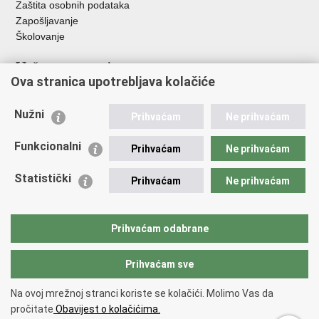
Zaštita osobnih podataka
Zapošljavanje
Školovanje
Važne poveznice
Ova stranica upotrebljava kolačiće
Ministarstvo unutarnjih poslova
Sindikati
Nužni
Prihvaćam
Ne prihvaćam
Udruge
Dom zdravlja MUP-a
Funkcionalni
Prihvaćam
Ne prihvaćam
Policijska akademija
Muzej policije
Statistički
Prihvaćam
Ne prihvaćam
Zaklada policijske solidarnosti
Centar za forenzična ispitivanja, istraživanja i vještačenja "Ivan
Vučetić"
Prihvaćam odabrane
Policijske uprave
Prihvaćam sve
Povratak na vrh
Na ovoj mrežnoj stranci koriste se kolačići. Molimo Vas da
Copyright © 2026 Policijska uprava ličko-senjska.
Uvjeti korištenja
.
Izjava
pročitate
Obavijest o kolačićima.
o pristupačnosti
.