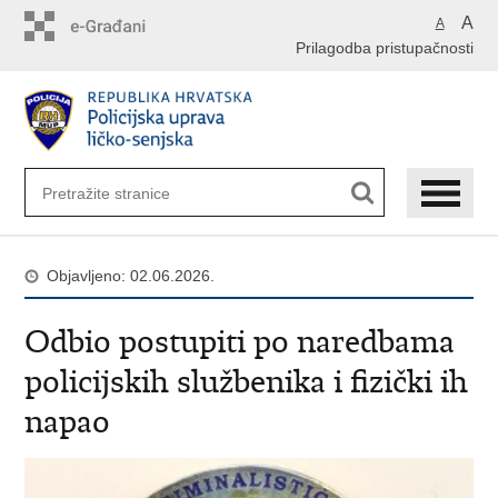
Preskoči
A
A
na
Prilagodba pristupačnosti
glavni
sadržaj
Objavljeno: 02.06.2026.
Odbio postupiti po naredbama
policijskih službenika i fizički ih
napao