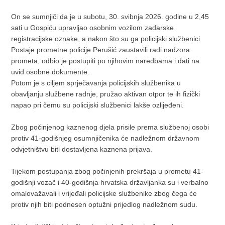
On se sumnjiči da je u subotu, 30. svibnja 2026. godine u 2,45
sati u Gospiću upravljao osobnim vozilom zadarske
registracijske oznake, a nakon što su ga policijski službenici
Postaje prometne policije Perušić zaustavili radi nadzora
prometa, odbio je postupiti po njihovim naredbama i dati na
uvid osobne dokumente.
Potom je s ciljem sprječavanja policijskih službenika u
obavljanju službene radnje, pružao aktivan otpor te ih fizički
napao pri čemu su policijski službenici lakše ozlijeđeni.
Zbog počinjenog kaznenog djela prisile prema službenoj osobi
protiv 41-godišnjeg osumnjičenika će nadležnom državnom
odvjetništvu biti dostavljena kaznena prijava.
Tijekom postupanja zbog počinjenih prekršaja u prometu 41-
godišnji vozač i 40-godišnja hrvatska državljanka su i verbalno
omalovažavali i vrijeđali policijske službenike zbog čega će
protiv njih biti podnesen optužni prijedlog nadležnom sudu.