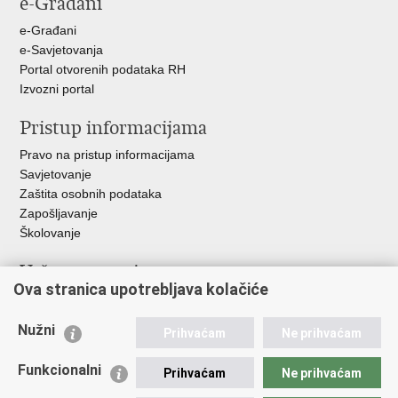
e-Građani
Facebooku
Twitteru
Google
+
e-Građani
e-Savjetovanja
Portal otvorenih podataka RH
Izvozni portal
Pristup informacijama
Pravo na pristup informacijama
Savjetovanje
Zaštita osobnih podataka
Zapošljavanje
Školovanje
Važne poveznice
Ova stranica upotrebljava kolačiće
Ministarstvo unutarnjih poslova
Sindikati
Nužni
Prihvaćam
Ne prihvaćam
Udruge
Dom zdravlja MUP-a
Funkcionalni
Prihvaćam
Ne prihvaćam
Policijska akademija
Muzej policije