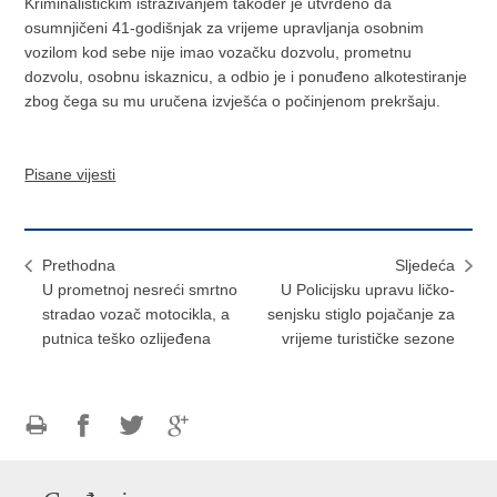
Kriminalističkim istraživanjem također je utvrđeno da
osumnjičeni 41-godišnjak za vrijeme upravljanja osobnim
vozilom kod sebe nije imao vozačku dozvolu, prometnu
dozvolu, osobnu iskaznicu, a odbio je i ponuđeno alkotestiranje
zbog čega su mu uručena izvješća o počinjenom prekršaju.
Pisane vijesti
Prethodna
Sljedeća
U prometnoj nesreći smrtno
U Policijsku upravu ličko-
stradao vozač motocikla, a
senjsku stiglo pojačanje za
putnica teško ozlijeđena
vrijeme turističke sezone
Ispiši
Podijeli
Podijeli
Podijeli
stranicu
na
na
na