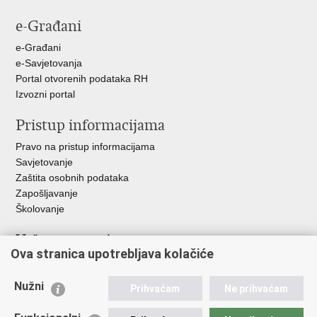
stranicu
na
na
na
e-Građani
Facebooku
Twitteru
Google
+
e-Građani
e-Savjetovanja
Portal otvorenih podataka RH
Izvozni portal
Pristup informacijama
Pravo na pristup informacijama
Savjetovanje
Zaštita osobnih podataka
Zapošljavanje
Školovanje
Važne poveznice
Ova stranica upotrebljava kolačiće
Ministarstvo unutarnjih poslova
Sindikati
Nužni
Prihvaćam
Ne prihvaćam
Udruge
Dom zdravlja MUP-a