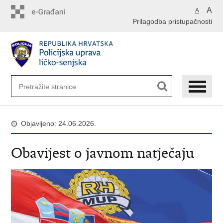
Preskoči
A
A
na
Prilagodba pristupačnosti
glavni
sadržaj
Objavljeno: 24.06.2026.
Obavijest o javnom natječaju