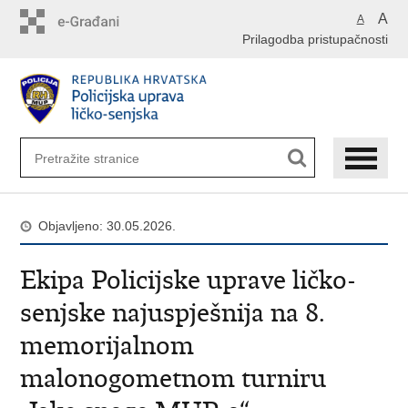
Preskoči
A
A
na
Prilagodba pristupačnosti
glavni
sadržaj
Objavljeno: 30.05.2026.
Ekipa Policijske uprave ličko-
senjske najuspješnija na 8.
memorijalnom
malonogometnom turniru