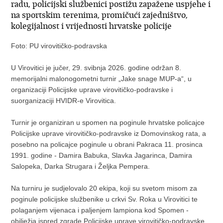
radu, policijski službenici postižu zapažene uspjehe i
na sportskim terenima, promičući zajedništvo,
kolegijalnost i vrijednosti hrvatske policije
Foto: PU virovitičko-podravska
U Virovitici je jučer, 29. svibnja 2026. godine održan 8.
memorijalni malonogometni turnir „Jake snage MUP-a“, u
organizaciji Policijske uprave virovitičko-podravske i
suorganizaciji HVIDR-e Virovitica.
Turnir je organiziran u spomen na poginule hrvatske policajce
Policijske uprave virovitičko-podravske iz Domovinskog rata, a
posebno na policajce poginule u obrani Pakraca 11. prosinca
1991. godine - Damira Babuka, Slavka Jagarinca, Damira
Salopeka, Darka Strugara i Željka Pempera.
Na turniru je sudjelovalo 20 ekipa, koji su svetom misom za
poginule policijske službenike u crkvi Sv. Roka u Virovitici te
polaganjem vijenaca i paljenjem lampiona kod Spomen -
obilježja ispred zgrade Policijske uprave virovitičko-podravske