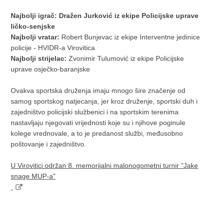
Najbolji igrač:
Dražen Jurković iz ekipe Policijske uprave
ličko-senjske
Najbolji vratar:
Robert Bunjevac iz ekipe Interventne jedinice
policije - HVIDR-a Virovitica
Najbolji strijelac:
Zvonimir Tulumović iz ekipe Policijske
uprave osječko-baranjske
Ovakva sportska druženja imaju mnogo šire značenje od
samog sportskog natjecanja, jer kroz druženje, sportski duh i
zajedništvo policijski službenici i na sportskim terenima
nastavljaju njegovati vrijednosti koje su i njihove poginule
kolege vrednovale, a to je predanost službi, međusobno
poštovanje i zajedništvo.
U Virovitici održan 8. memorijalni malonogometni turnir "Jake
snage MUP-a"