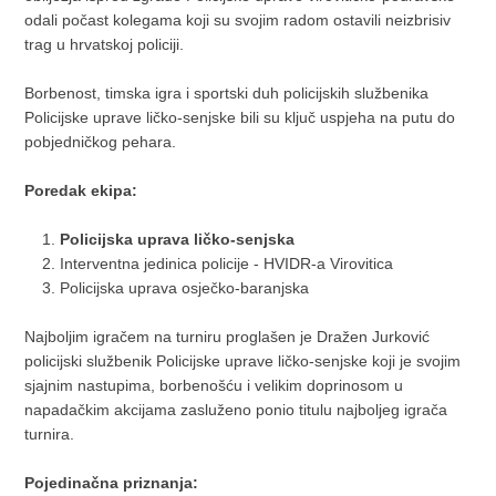
odali počast kolegama koji su svojim radom ostavili neizbrisiv
trag u hrvatskoj policiji.
Borbenost, timska igra i sportski duh policijskih službenika
Policijske uprave ličko-senjske bili su ključ uspjeha na putu do
pobjedničkog pehara.
Poredak ekipa:
Policijska uprava ličko-senjska
Interventna jedinica policije - HVIDR-a Virovitica
Policijska uprava osječko-baranjska
Najboljim igračem na turniru proglašen je Dražen Jurković
policijski službenik Policijske uprave ličko-senjske koji je svojim
sjajnim nastupima, borbenošću i velikim doprinosom u
napadačkim akcijama zasluženo ponio titulu najboljeg igrača
turnira.
Pojedinačna priznanja: