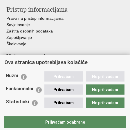
Pristup informacijama
Pravo na pristup informacijama
Savjetovanje
Zaštita osobnih podataka
Zapošljavanje
Školovanje
Važne poveznice
Ova stranica upotrebljava kolačiće
Ministarstvo unutarnjih poslova
Sindikati
Nužni
Prihvaćam
Ne prihvaćam
Udruge
Dom zdravlja MUP-a
Funkcionalni
Prihvaćam
Ne prihvaćam
Policijska akademija
Muzej policije
Statistički
Prihvaćam
Ne prihvaćam
Zaklada policijske solidarnosti
Centar za forenzična ispitivanja, istraživanja i vještačenja "Ivan
Vučetić"
Prihvaćam odabrane
Policijske uprave