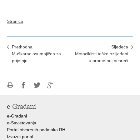
Stranica
Prethodna
Sljedeća
Muškarac osumnjičen za
Motociklisti teško ozlijeđeni
prijetnju
u prometnoj nesreći
Ispiši
Podijeli
Podijeli
Podijeli
stranicu
na
na
na
e-Građani
Facebooku
Twitteru
Google
+
e-Građani
e-Savjetovanja
Portal otvorenih podataka RH
Izvozni portal