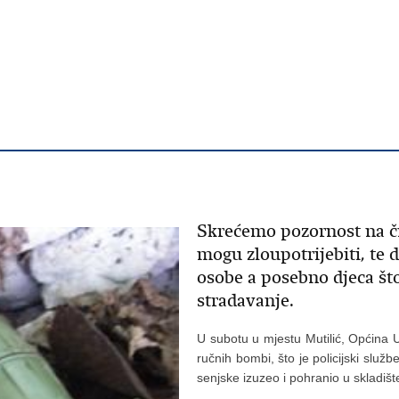
Skrećemo pozornost na či
mogu zloupotrijebiti, te 
osobe a posebno djeca što
stradavanje.
U subotu u mjestu Mutilić, Općina 
ručnih bombi, što je policijski služb
senjske izuzeo i pohranio u skladišt