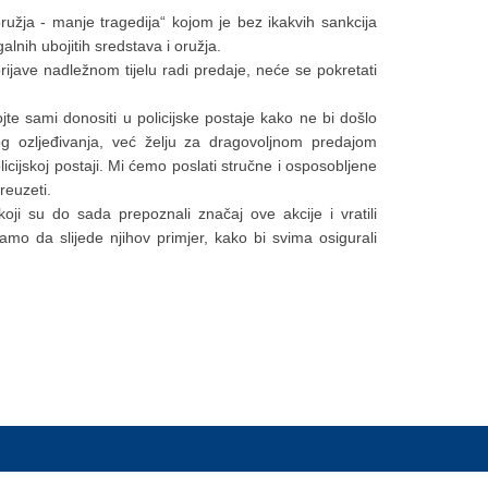
ružja - manje tragedija“ kojom je bez ikakvih sankcija
alnih ubojitih sredstava i oružja.
rijave nadležnom tijelu radi predaje, neće se pokretati
te sami donositi u policijske postaje kako ne bi došlo
nog ozljeđivanja, već želju za dragovoljnom predajom
policijskoj postaji. Mi ćemo poslati stručne i osposobljene
reuzeti.
ji su do sada prepoznali značaj ove akcije i vratili
mo da slijede njihov primjer, kako bi svima osigurali