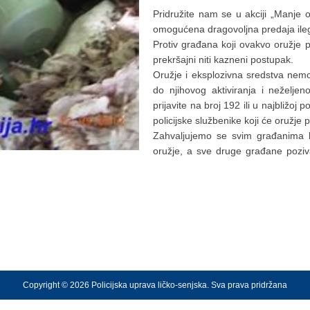
Pridružite nam se u akciji „Manje o
omogućena dragovoljna predaja ileg
Protiv građana koji ovakvo oružje p
prekršajni niti kazneni postupak.
Oružje i eksplozivna sredstva nemoj
do njihovog aktiviranja i neželje
prijavite na broj 192 ili u najbližoj 
policijske službenike koji će oružje p
Zahvaljujemo se svim građanima ko
oružje, a sve druge građane poziva
Copyright © 2026 Policijska uprava ličko-senjska. Sva prava pridržana