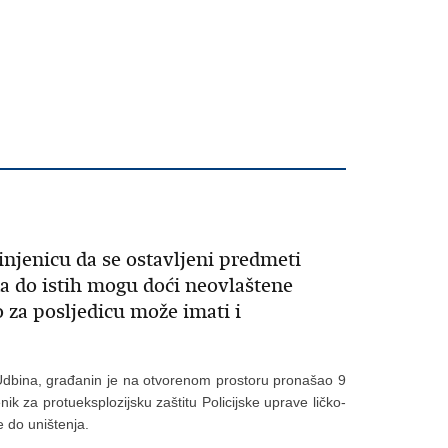
njenicu da se ostavljeni predmeti
da do istih mogu doći neovlaštene
 za posljedicu može imati i
Udbina, građanin je na otvorenom prostoru pronašao 9
enik za protueksplozijsku zaštitu Policijske uprave ličko-
e do uništenja.