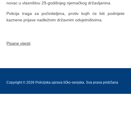
novac u vlasništvu 29-godišnjeg njemačkog državljanina.
Policija traga za počiniteljima, protiv kojih će biti podnijete
kaznene prijave nadležnim državnim odvjetništvima.
Pisane vijesti
Copyright © 2026 Policijska uprava ličko-senjska. Sva prava pridržana