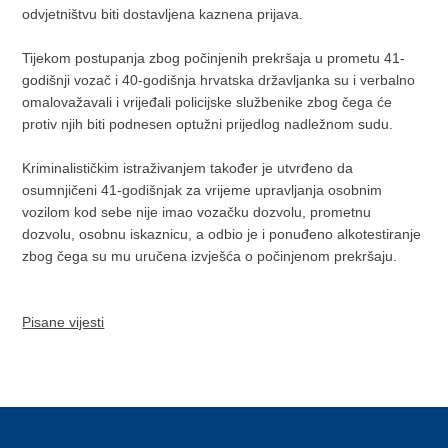
odvjetništvu biti dostavljena kaznena prijava.
Tijekom postupanja zbog počinjenih prekršaja u prometu 41-
godišnji vozač i 40-godišnja hrvatska državljanka su i verbalno
omalovažavali i vrijeđali policijske službenike zbog čega će
protiv njih biti podnesen optužni prijedlog nadležnom sudu.
Kriminalističkim istraživanjem također je utvrđeno da
osumnjičeni 41-godišnjak za vrijeme upravljanja osobnim
vozilom kod sebe nije imao vozačku dozvolu, prometnu
dozvolu, osobnu iskaznicu, a odbio je i ponuđeno alkotestiranje
zbog čega su mu uručena izvješća o počinjenom prekršaju.
Pisane vijesti