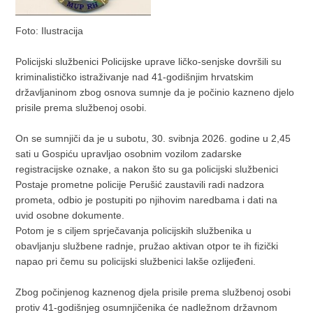
Foto: Ilustracija
Policijski službenici Policijske uprave ličko-senjske dovršili su
kriminalističko istraživanje nad 41-godišnjim hrvatskim
državljaninom zbog osnova sumnje da je počinio kazneno djelo
prisile prema službenoj osobi.
On se sumnjiči da je u subotu, 30. svibnja 2026. godine u 2,45
sati u Gospiću upravljao osobnim vozilom zadarske
registracijske oznake, a nakon što su ga policijski službenici
Postaje prometne policije Perušić zaustavili radi nadzora
prometa, odbio je postupiti po njihovim naredbama i dati na
uvid osobne dokumente.
Potom je s ciljem sprječavanja policijskih službenika u
obavljanju službene radnje, pružao aktivan otpor te ih fizički
napao pri čemu su policijski službenici lakše ozlijeđeni.
Zbog počinjenog kaznenog djela prisile prema službenoj osobi
protiv 41-godišnjeg osumnjičenika će nadležnom državnom