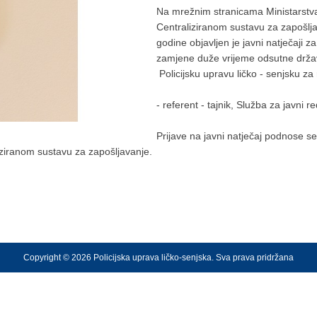
Na mrežnim stranicama Ministarstva 
Centraliziranom sustavu za zapošlja
godine objavljen je javni natječaji 
zamjene duže vrijeme odsutne držav
Policijsku upravu ličko - senjsku za
- referent - tajnik, Služba za javni red
Prijave na javni natječaj podnose s
iziranom sustavu za zapošljavanje.
Copyright © 2026 Policijska uprava ličko-senjska. Sva prava pridržana