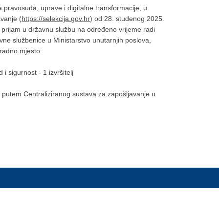
pravosuđa, uprave i digitalne transformacije, u
vanje (
https://selekcija.gov.hr
) od 28. studenog 2025.
za prijam u državnu službu na određeno vrijeme radi
ne službenice u Ministarstvo unutarnjih poslova,
 radno mjesto:
 i sigurnost - 1 izvršitelj
e putem Centraliziranog sustava za zapošljavanje u