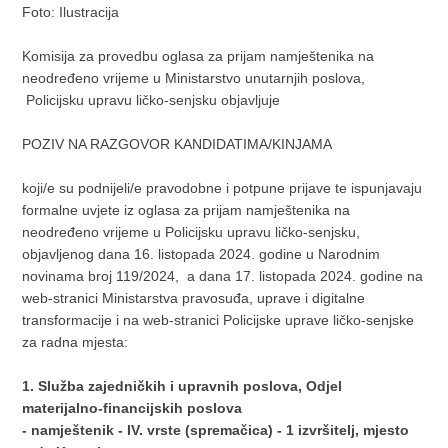
Foto: Ilustracija
Komisija za provedbu oglasa za prijam namještenika na
neodređeno vrijeme u Ministarstvo unutarnjih poslova,
Policijsku upravu ličko-senjsku objavljuje
POZIV NA RAZGOVOR KANDIDATIMA/KINJAMA
koji/e su podnijeli/e pravodobne i potpune prijave te ispunjavaju
formalne uvjete iz oglasa za prijam namještenika na
neodređeno vrijeme u Policijsku upravu ličko-senjsku,
objavljenog dana 16. listopada 2024. godine u Narodnim
novinama broj 119/2024, a dana 17. listopada 2024. godine na
web-stranici Ministarstva pravosuđa, uprave i digitalne
transformacije i na web-stranici Policijske uprave ličko-senjske
za radna mjesta:
1. Služba zajedničkih i upravnih poslova, Odjel
materijalno-financijskih poslova
-
namještenik - IV. vrste (spremačica) - 1 izvršitelj, mjesto