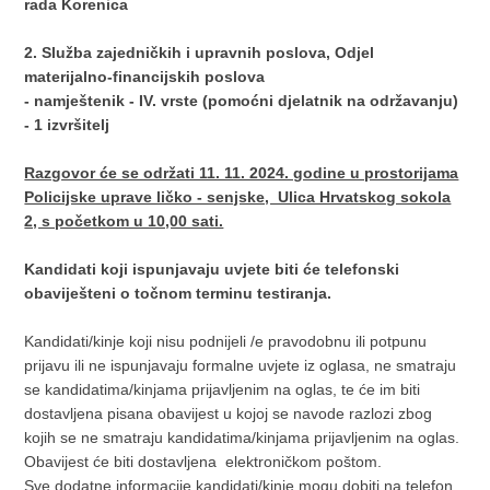
rada Korenica
2. Služba zajedničkih i upravnih poslova, Odjel
materijalno-financijskih poslova
- namještenik - IV. vrste (pomoćni djelatnik na održavanju)
- 1 izvršitelj
Razgovor će se održati 11. 11. 2024. godine u prostorijama
Policijske uprave ličko - senjske, Ulica Hrvatskog sokola
2, s početkom u 10,00 sati.
Kandidati koji ispunjavaju uvjete biti će telefonski
obaviješteni o točnom terminu testiranja.
Kandidati/kinje koji nisu podnijeli /e pravodobnu ili potpunu
prijavu ili ne ispunjavaju formalne uvjete iz oglasa, ne smatraju
se kandidatima/kinjama prijavljenim na oglas, te će im biti
dostavljena pisana obavijest u kojoj se navode razlozi zbog
kojih se ne smatraju kandidatima/kinjama prijavljenim na oglas.
Obavijest će biti dostavljena elektroničkom poštom.
Sve dodatne informacije kandidati/kinje mogu dobiti na telefon