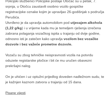
Policijski službenici Policijske postaje Otočac su u petak, 7.
srpnja, u Otočcu zaustavili osobno vozilo gospićke
registracijske oznake kojim je upravljao 26-godišnjak s područja
Perušića.
Utvrđeno je da upravlja automobilom pod
utjecajem alkohola
(1,22 g/kg
) i u vrijeme kada mu je temeljem rješenja izrečena
zabrana polaganja vozačkog ispita u trajanju od dvije godine,
odnosno isti je zatečen kako upravlja
vozilom bez vozačke
dozvole i bez važeće prometne dozvole.
Vozaču su zbog tehničke neispravnosti vozila na potvrdu
oduzete registarske pločice i bit će mu uručen obavezni
prekršajni nalog.
On je uhićen i uz optužni prijedlog doveden nadležnom sudu, te
je kažnjen kaznom zatvora u trajanju od 15 dana.
Pisane vijesti