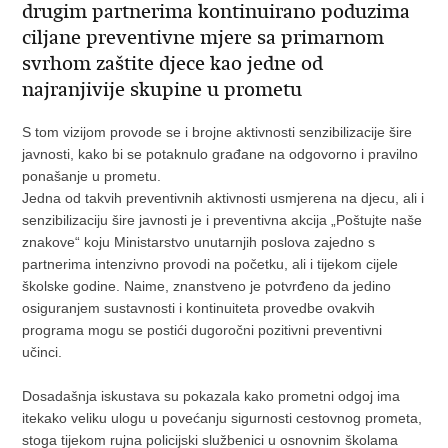
drugim partnerima kontinuirano poduzima
ciljane preventivne mjere sa primarnom
svrhom zaštite djece kao jedne od
najranjivije skupine u prometu
S tom vizijom provode se i brojne aktivnosti senzibilizacije šire
javnosti, kako bi se potaknulo građane na odgovorno i pravilno
ponašanje u prometu.
Jedna od takvih preventivnih aktivnosti usmjerena na djecu, ali i
senzibilizaciju šire javnosti je i preventivna akcija „Poštujte naše
znakove“ koju Ministarstvo unutarnjih poslova zajedno s
partnerima intenzivno provodi na početku, ali i tijekom cijele
školske godine. Naime, znanstveno je potvrđeno da jedino
osiguranjem sustavnosti i kontinuiteta provedbe ovakvih
programa mogu se postići dugoročni pozitivni preventivni
učinci.
Dosadašnja iskustava su pokazala kako prometni odgoj ima
itekako veliku ulogu u povećanju sigurnosti cestovnog prometa,
stoga tijekom rujna policijski službenici u osnovnim školama